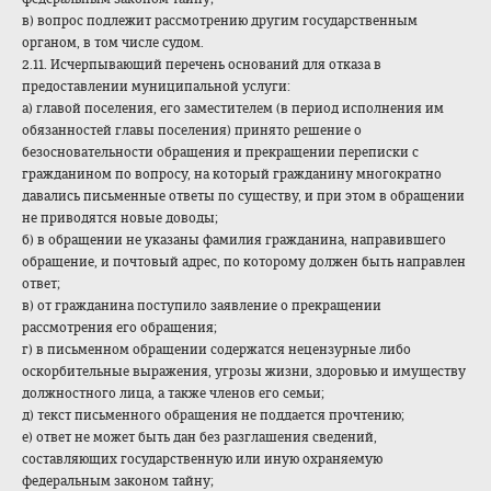
в) вопрос подлежит рассмотрению другим государственным
органом, в том числе судом.
2.11. Исчерпывающий перечень оснований для отказа в
предоставлении муниципальной услуги:
а) главой поселения, его заместителем (в период исполнения им
обязанностей главы поселения) принято решение о
безосновательности обращения и прекращении переписки с
гражданином по вопросу, на который гражданину многократно
давались письменные ответы по существу, и при этом в обращении
не приводятся новые доводы;
б) в обращении не указаны фамилия гражданина, направившего
обращение, и почтовый адрес, по которому должен быть направлен
ответ;
в) от гражданина поступило заявление о прекращении
рассмотрения его обращения;
г) в письменном обращении содержатся нецензурные либо
оскорбительные выражения, угрозы жизни, здоровью и имуществу
должностного лица, а также членов его семьи;
д) текст письменного обращения не поддается прочтению;
е) ответ не может быть дан без разглашения сведений,
составляющих государственную или иную охраняемую
федеральным законом тайну;