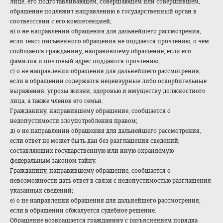
лице, его подготавливающем, совершающем или совершившем,
обращение подлежит направлению в государственный орган в
соответствии с его компетенцией;
в) о не направлении обращения для дальнейшего рассмотрения,
если текст письменного обращения не поддается прочтению, о чем
сообщается гражданину, направившему обращение, если его
фамилия и почтовый адрес поддаются прочтению;
г) о не направлении обращения для дальнейшего рассмотрения,
если в обращении содержатся нецензурные либо оскорбительные
выражения, угрозы жизни, здоровью и имуществу должностного
лица, а также членов его семьи.
Гражданину, направившему обращение, сообщается о
недопустимости злоупотребления правом;
д) о не направлении обращения для дальнейшего рассмотрения,
если ответ не может быть дан без разглашения сведений,
составляющих государственную или иную охраняемую
федеральным законом тайну.
Гражданину, направившему обращение, сообщается о
невозможности дать ответ в связи с недопустимостью разглашения
указанных сведений;
е) о не направлении обращения для дальнейшего рассмотрения,
если в обращении обжалуется судебное решение.
Обращение возвращается гражданину с разъяснением порядка