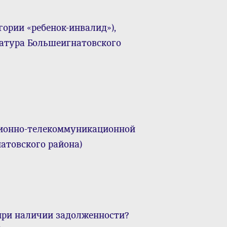
ории «ребенок-инвалид»),
ратура Большеигнатовского
ционно-телекоммуникационной
атовского района)
 при наличии задолженности?