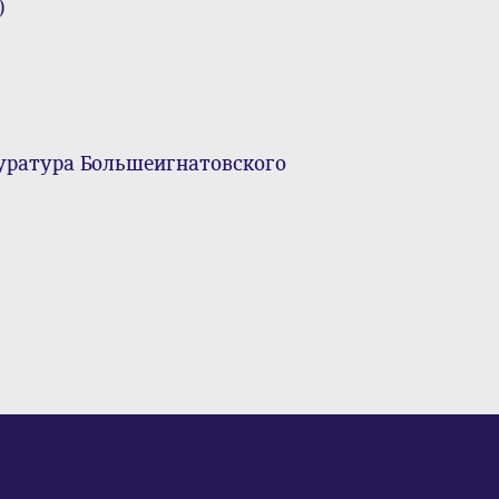
)
куратура Большеигнатовского