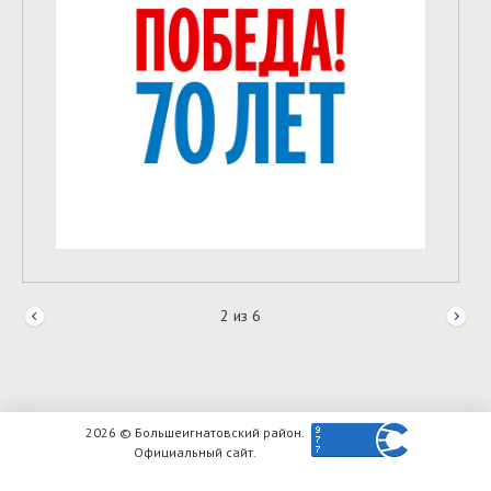
2
из
6
2026 © Большеигнатовский район.
Официальный сайт.