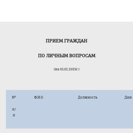
ПРИЕМ ГРАЖДАН
ПО ЛИЧНЫМ ВОПРОСАМ
(на 01.01.2015г.)
№
Ф.И.О.
Должность
Дни 
п/
п