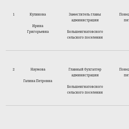
1
Куликова
Заместитель главы
Поне
администрации
пя
Ирина
Григорьевна
Большеигнатовско
го
сельского поселения
2
Наумова
Главный бухгалтер
Поне
администрации
пя
Галина Петровна
Большеигнатовско
го
сельского поселения