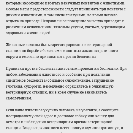
которым необходимо избегать ненужных контактов с животными.
Особые меры предосторожности следует принимать при контакте с
дикими животными, в том числе грызунами, во время летнего
отдыха на природе. Неправильное поведение зачастую приводит к
различным осложнениям, тяжелым укусам, увечьям, угрожающим
здоровью и жизни людей.
Животные должны быть зарегистрированы в ветеринарной
станции по борьбе с болезнями животных административног
о
округа и ежегодно прививаться против бешенства.
Прививки против бешенства животным проводятся бесплатно. При
любом заболевании животного и особенно при появлении
симптомов бешенства (обильное слюнотечение, затруднение
глотания, судороги), немедленно обращайтесь в ближайшую
ветеринарную станцию, ни в коем случае не занимайтесь
самолечением.
Если ваше животное укусило человека, не убегайте, а сообщите
пострадавшему свой адрес и доставьте собаку или кошку для
осмотра и наблюдения ветеринарным врачом ветеринарной
станции. Владелец животного несет полную административную
, а