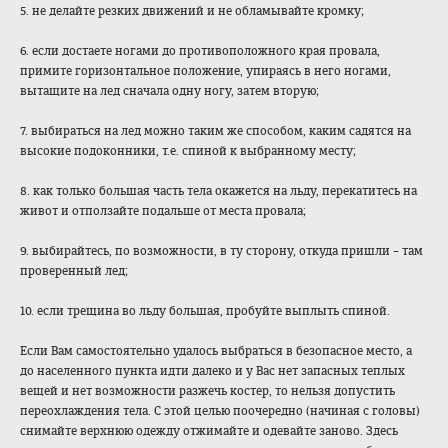
5. не делайте резких движений и не обламывайте кромку;
6. если достаете ногами до противоположного края провала,
примите горизонтальное положение, упираясь в него ногами,
вытащите на лед сначала одну ногу, затем вторую;
7. выбираться на лед можно таким же способом, каким садятся на
высокие подоконники, т.е. спиной к выбранному месту;
8. как только большая часть тела окажется на льду, перекатитесь на
живот и отползайте подальше от места провала;
9. выбирайтесь, по возможности, в ту сторону, откуда пришли – там
проверенный лед;
10. если трещина во льду большая, пробуйте выплыть спиной.
Если Вам самостоятельно удалось выбраться в безопасное место, а
до населенного пункта идти далеко и у Вас нет запасных теплых
вещей и нет возможности разжечь костер, то нельзя допустить
переохлаждения тела. С этой целью поочередно (начиная с головы)
снимайте верхнюю одежду отжимайте и одевайте заново. Здесь