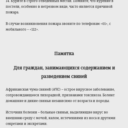
14. Курите в строго отведенных местах. Помните, что курение в
постели, особенно в нетрезвом виде, часто является причиной
пожара.
В случае возникновения пожара звоните по телефонам «01», с
мобильного – «112».
Памятка
Для граждан, занимающихся содержанием и
разведением свиней
Африканская чума свиней (АЧС) – острое вирусное заболевание,
сопровождающееся лихорадкой, признаками токсикоза. Болеют
домашние и дикие свиньи независимо от возраста и породы.
Источник болезни – больные свиньи, выделяющие вирус во
внешнюю среду с мочой, калом, истечениями из носа и другими
секретами и экскретами.