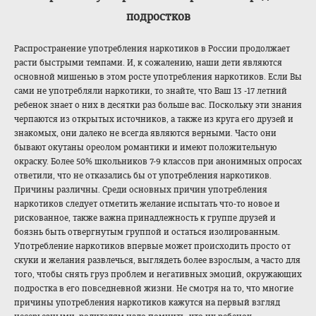
подростков
Распространение употребления наркотиков в России продолжает
расти быстрыми темпами. И, к сожалению, наши дети являются
основной мишенью в этом росте употребления наркотиков. Если Вы
сами не употребляли наркотики, то знайте, что Ваш 13 -17 летний
ребенок знает о них в десятки раз больше вас. Поскольку эти знания
черпаются из открытых источников, а также из круга его друзей и
знакомых, они далеко не всегда являются верными. Часто они
бывают окутаны ореолом романтики и имеют положительную
окраску. Более 50% школьников 7-9 классов при анонимных опросах
ответили, что не отказались бы от употребления наркотиков.
Причины различны. Среди основных причин употребления
наркотиков следует отметить желание испытать что-то новое и
рискованное, также важна принадлежность к группе друзей и
боязнь быть отвергнутым группой и остаться изолированным.
Употребление наркотиков впервые может происходить просто от
скуки и желания развлечься, выглядеть более взрослым, а часто для
того, чтобы снять груз проблем и негативных эмоций, окружающих
подростка в его повседневной жизни. Не смотря на то, что многие
причины употребления наркотиков кажутся на первый взгляд