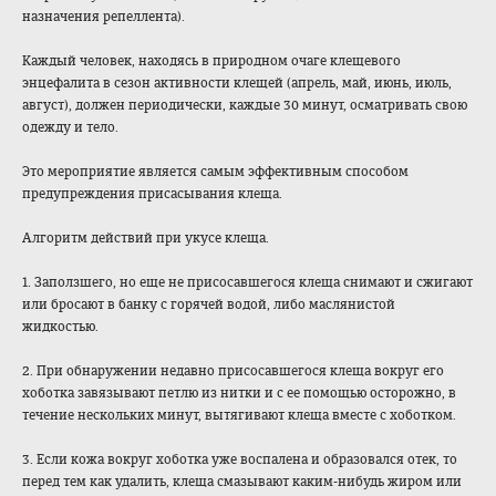
назначения репеллента).
Каждый человек, находясь в природном очаге клещевого
энцефалита в сезон активности клещей (апрель, май, июнь, июль,
август), должен периодически, каждые 30 минут, осматривать свою
одежду и тело.
Это мероприятие является самым эффективным способом
предупреждения присасывания клеща.
Алгоритм действий при укусе клеща.
1. Заползшего, но еще не присосавшегося клеща снимают и сжигают
или бросают в банку с горячей водой, либо маслянистой
жидкостью.
2. При обнаружении недавно присосавшегося клеща вокруг его
хоботка завязывают петлю из нитки и с ее помощью осторожно, в
течение нескольких минут, вытягивают клеща вместе с хоботком.
3. Если кожа вокруг хоботка уже воспалена и образовался отек, то
перед тем как удалить, клеща смазывают каким-нибудь жиром или