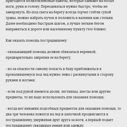
пригодятся полиэтиленовые пакеты, которые одевают на босые
ноги, руки и голову. Переодеваться нужно быстро, чтобы не
замерзнуть. Из-под снега на берегу всегда торчат стебли сухой
травы, можно набрать пучок и положить в валенки как стельки.
Далее необходимо быстрым шагом, а лучше легким бегом
направиться к дороге или населенному пункту (что ближе).
Как оказать помощь пострадавшему:
• оказывающий помощь должен обвязаться веревкой,
предварительно закрепив ее на берегу;
• из-за опасности самому попасть в беду приближаться к
провалившемуся под лед нужно лежа с раскинутыми в сторону
руками и ногами;
• если под рукой имеются доски, лестницы, шесты или другие
предметы, то их надо использовать для оказания помощи;
• когда нет никаких подсобных предметов для оказания помощи, то
два-три человека ложатся на лед и цепочкой продвигаются к
пострадавшему, удерживая друг друга за ноги, а первый подает
пострадавшему связанные ремни или одежду;