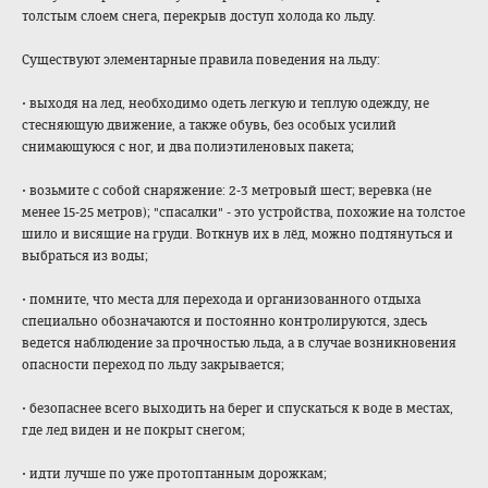
толстым слоем снега, перекрыв доступ холода ко льду.
Существуют элементарные правила поведения на льду:
• выходя на лед, необходимо одеть легкую и теплую одежду, не
стесняющую движение, а также обувь, без особых усилий
снимающуюся с ног, и два полиэтиленовых пакета;
• возьмите с собой снаряжение: 2-3 метровый шест; веревка (не
менее 15-25 метров); "спасалки" - это устройства, похожие на толстое
шило и висящие на груди. Воткнув их в лёд, можно подтянуться и
выбраться из воды;
• помните, что места для перехода и организованного отдыха
специально обозначаются и постоянно контролируются, здесь
ведется наблюдение за прочностью льда, а в случае возникновения
опасности переход по льду закрывается;
• безопаснее всего выходить на берег и спускаться к воде в местах,
где лед виден и не покрыт снегом;
• идти лучше по уже протоптанным дорожкам;