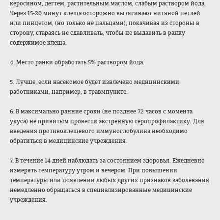
керосином, дегтем, растительным маслом, слабым раствором йода.
Через 15-20 минут клеща осторожно вытягивают нитяной петлей
или пинцетом, (но только не пальцами), покачивая из стороны в
сторону, стараясь не сдавливать, чтобы не выдавить в ранку
содержимое клеща.
4. Место ранки обработать 5% раствором йода.
5. Лучше, если насекомое будет извлечено медицинскими
работниками, например, в травмпункте.
6. В максимально ранние сроки (не позднее 72 часов с момента
укуса) не привитым провести экстренную серопрофилактику
. Для
введения противоклещевого иммуноглобулина необходимо
обратиться в медицинские учреждения.
7. В течение 14 дней наблюдать за состоянием здоровья. Ежедневно
измерять температуру утром и вечером. При повышении
температуры или появлении любых других признаков заболевания
немедленно обращаться в специализированн
ые медицинские
учреждения.