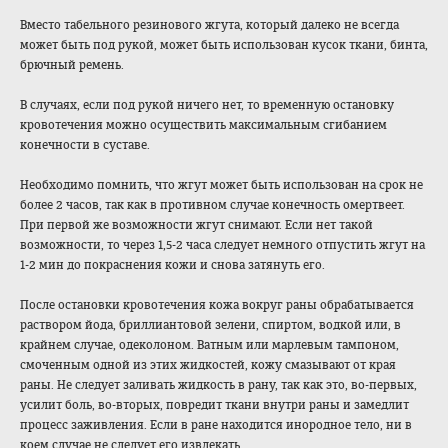
Вместо табельного резинового жгута, который далеко не всегда
может быть под рукой, может быть использован кусок ткани, бинта,
брючный ремень.
В случаях, если под рукой ничего нет, то временную остановку
кровотечения можно осуществить максимальным сгибанием
конечности в суставе.
Необходимо помнить, что жгут может быть использован на срок не
более 2 часов, так как в противном случае конечность омертвеет.
При первой же возможности жгут снимают. Если нет такой
возможности, то через 1,5-2 часа следует немного отпустить жгут на
1-2 мин до покраснения кожи и снова затянуть его.
После остановки кровотечения кожа вокруг раны обрабатывается
раствором йода, бриллиантовой зелени, спиртом, водкой или, в
крайнем случае, одеколоном. Ватным или марлевым тампоном,
смоченным одной из этих жидкостей, кожу смазывают от края
раны. Не следует заливать жидкость в рану, так как это, во-первых,
усилит боль, во-вторых, повредит ткани внутри раны и замедлит
процесс заживления. Если в ране находится инородное тело, ни в
коем случае не следует его извлекать.