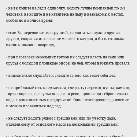
• не выходите на лед в одиночку. Ходить лучше компанией по 2-3
человека; не ходите и не катайтесь на льду в незнакомых местах,
особенно в ночное время;
• если Вы передвигаетесь группой, то двигаться нужно друг за
другом, сохраняя интервал не менее 5–6 метров, и быть готовым
оказать помощь товарищу;
• при перевозке небольших грузов их следует класть на сани или
брусья с большой площадью опоры на лед, чтобы избежать провала;
• внимательно слушайте и следите за тем, как ведет себя лед;
• не приближайтесь к тем местам, где растут деревья, кусты, камыш,
торчат коряги, где ручьи впадают в реки, происходит сброс теплых
вод с промышленных предприятий. Одно неосторожное движение -
и можно провалиться под лед;
• не следует ходить рядом с трещинами или по участку льда,
отделенному от основного массива несколькими трещинами;
• необходимо быстро покинуть опасное место, если из пробитой