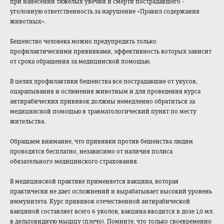
при нанесении тяжелых увечий и смерти пострадавшего -
уголовную ответственность за нарушение «Правил содержания
животных».
Бешенство человека можно предупредить только
профилактическим
и прививками, эффективность которых зависит
от срока обращения за медицинской помощью.
В целях профилактики бешенства все пострадавшие от укусов,
оцарапывания и ослюнения животным и для проведения курса
антирабических прививок должны немедленно обратиться за
медицинской помощью в травматологическ
ий пункт по месту
жительства.
Обращаем внимание, что прививки против бешенства людям
проводятся бесплатно, независимо от наличия полиса
обязательного медицинского страхования.
В медицинской практике применяется вакцина, которая
практически не дает осложнений и вырабатывает высокий уровень
иммунитета. Курс прививок отечественной антирабической
вакциной составляет всего 6 уколов, вакцина вводится в дозе 1,0 мл.
в дельтовидную мышцу (плечо). Помните, что только своевременно