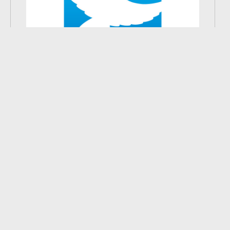
2
из
6
2026 © Большеигнатовский район.