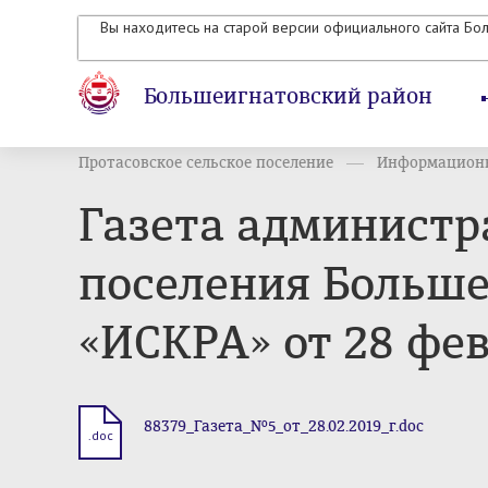
Вы находитесь на старой версии официального сайта Бо
Большеигнатовский район
Протасовское сельское поселение
Информационн
Газета администр
поселения Больше
«ИСКРА» от 28 фев
88379_Газета_№5_от_28.02.2019_г.doc
.doc