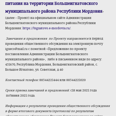
питания на территории Большеигнатовского
муниципального района Республики Мордовия
»
(далее – Проект) на официальном сайте Администрации
Большеигнатовского муниципального района Республики
Мордовия:
https://bignatovo.e-mordovia.ru/
.
Замечания и предложения по Проекту
направляются
в период
проведения общественного обсуждения на электронную почту
igneco@mail.ru с пометкой «Предложение по проекту
постановления Администрации Большеигнатовского
муниципального района», либо в письменном виде по адресу:
431670, Республика Мордовия, Большеигнатовский район, с.
Большое Игнатово, ул. Советская, д.40
Контактный телефон:
88344221444 или 88344221020
Сроки приема замечаний и предложений
: с18 мая 2021 года
по7июня 2021 года.
Информация о результатах проведения общественного обсуждения
в форме итогового документа (протокола) по результатам