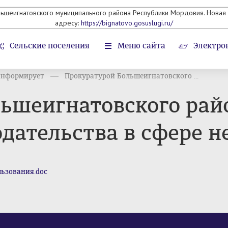
льшеигнатовского муниципального района Республики Мордовия. Новая 
адресу:
https://bignatovo.gosuslugi.ru/
Сельские поселения
Меню сайта
Электро
информирует
Прокуратурой Большеигнатовского ...
льшеигнатовского рай
дательства в сфере н
ьзования.doc