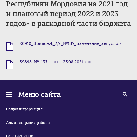
Республики Мордовия на 2021 год
и плановый период 2022 и 2023
годов» в расходной части бюджета
20910_Прилож4,_5,7._№137_изменение_август.xls
.xls
39898_№_137___от__23.08.2021..doc
.doc
Меню сайта
Общая информация
Администрация района
Совет депутатов