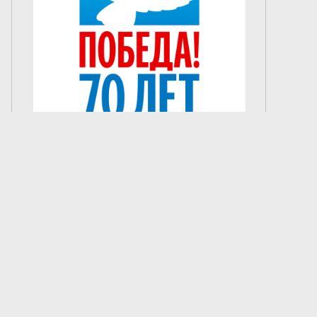
Создание сайта —
«Лонг Кэт»