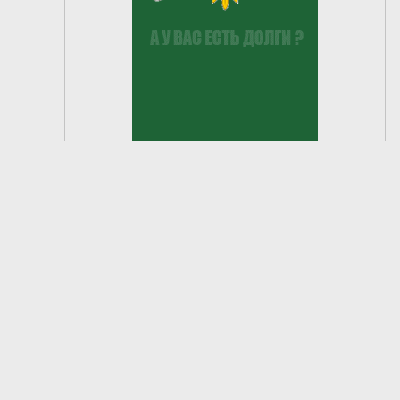
2
из
6
2026 © Большеигнатовский район. Официальный сайт.