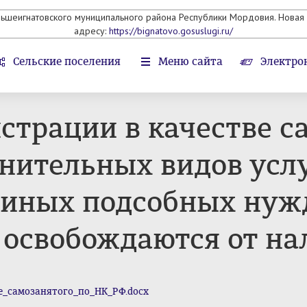
льшеигнатовского муниципального района Республики Мордовия. Новая 
адресу:
https://bignatovo.gosuslugi.ru/
Сельские поселения
Меню сайта
Электро
страции в качестве с
нительных видов услу
 иных подсобных нужд
 освобождаются от н
е_самозанятого_по_НК_РФ.docx