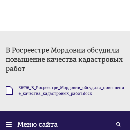
В Росреестре Мордовии обсудили
повышение качества кадастровых
работ
36976_В_Росреестре_Мордовии_обсудили_повышени
.docx
е_качества_кадастровых_работ.docx
Меню сайта