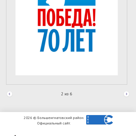
2
из
6
2026 © Большеигнатовский район.
Официальный сайт.