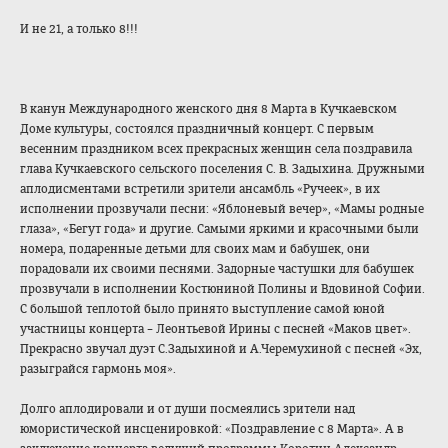
И не 21, а только 8!!!
В канун Международного женского дня 8 Марта в Кучкаевском
Доме культуры, состоялся праздничный концерт. С первым
весенним праздником всех прекрасных женщин села поздравила
глава Кучкаевского сельского поселения С. В. Задыхина. Дружными
аплодисментами встретили зрители ансамбль «Ручеек», в их
исполнении прозвучали песни: «Яблоневый вечер», «Мамы родные
глаза», «Бегут года» и другие. Самыми яркими и красочными были
номера, подаренные детьми для своих мам и бабушек, они
порадовали их своими песнями. Задорные частушки для бабушек
прозвучали в исполнении Костюниной Полины и Вдовиной Софии.
С большой теплотой было принято выступление самой юной
участницы концерта – Леонтьевой Ирины с песней «Маков цвет».
Прекрасно звучал дуэт С.Задыхиной и А.Черемухиной с песней «Эх,
разыграйся гармонь моя».
Долго аплодировали и от души посмеялись зрители над
юмористической инсценировкой: «Поздравление с 8 Марта». А в