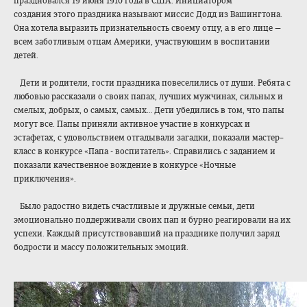
праздновался 19 июня 1910 года в США. Инициатором
создания этого праздника называют миссис Додд из Вашингтона.
Она хотела выразить признательность своему отцу, а в его лице —
всем заботливым отцам Америки, участвующим в воспитании
детей.
Дети и родители, гости праздника повеселились от души. Ребята с
любовью рассказали о своих папах, лучших мужчинах, сильных и
смелых, добрых, о самых, самых… Дети убедились в том, что папы
могут все. Папы приняли активное участие в конкурсах и
эстафетах, с удовольствием отгадывали загадки, показали мастер–
класс в конкурсе «Папа - воспитатель». Справились с заданием и
показали качественное вождение в конкурсе «Ночные
приключения».
Было радостно видеть счастливые и дружные семьи, дети
эмоционально поддерживали своих пап и бурно реагировали на их
успехи. Каждый присутствовавший на празднике получил заряд
бодрости и массу положительных эмоций.