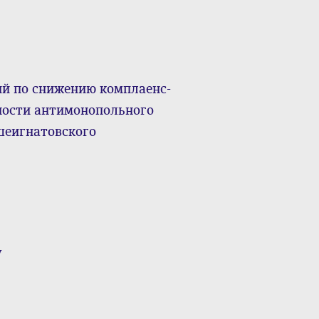
ий по снижению комплаенс-
ности антимонопольного
шеигнатовского
у