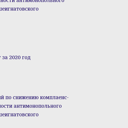
вности антимонопольного
шеигнатовского
за 2020 год
ий по снижению комплаенс-
ности антимонопольного
шеигнатовского