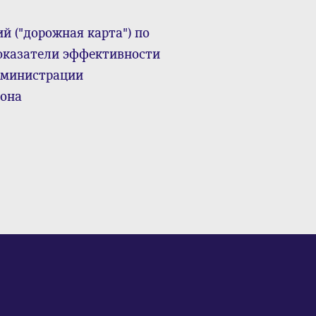
й ("дорожная карта") по
оказатели эффективности
дминистрации
йона