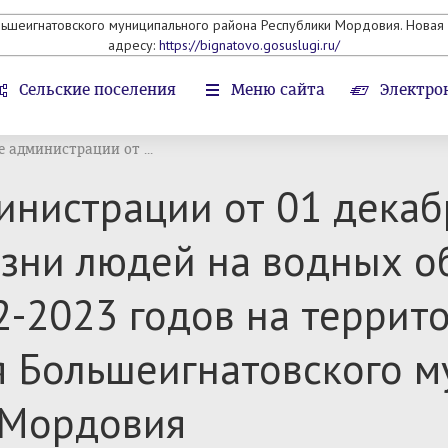
льшеигнатовского муниципального района Республики Мордовия. Новая 
адресу:
https://bignatovo.gosuslugi.ru/
Сельские поселения
Меню сайта
Электро
 администрации от ...
нистрации от 01 декаб
зни людей на водных об
-2023 годов на террит
я Большеигнатовского 
 Мордовия