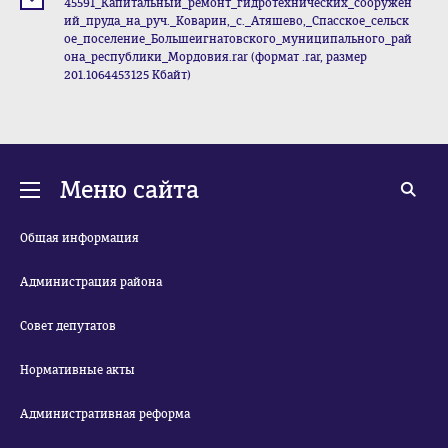
45591_Капитальный_ремонт_гидротехнических_сооружен
ий_пруда_на_руч._Коварин,_с._Атяшево,_Спасское_сельск
ое_поселение_Большеигнатовского_муниципального_рай
она_республики_Мордовия.rar (формат .rar, размер
201.1064453125 Кбайт)
Меню сайта
Общая информация
Администрация района
Совет депутатов
Нормативные акты
Административная реформа