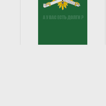
2
из
6