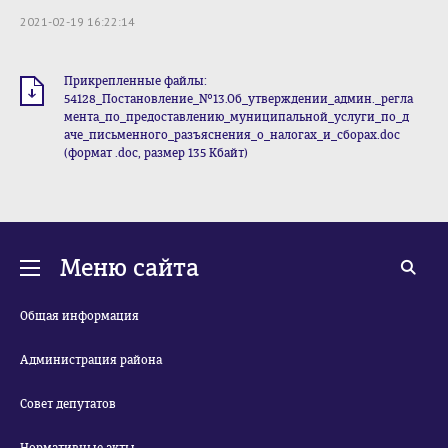
2021-02-19 16:22:14
Прикрепленные файлы:
54128_Постановление_№13.Об_утверждении_админ._регла
мента_по_предоставлению_муниципальной_услуги_по_д
аче_письменного_разъяснения_о_налогах_и_сборах.doc
(формат .doc, размер 135 Кбайт)
Меню сайта
Общая информация
Администрация района
Совет депутатов