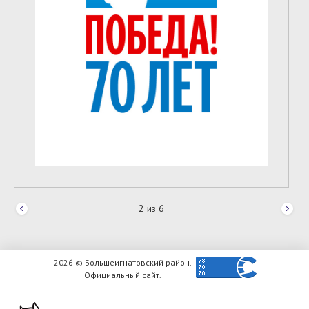
2
из
6
2026 © Большеигнатовский район.
Официальный сайт.