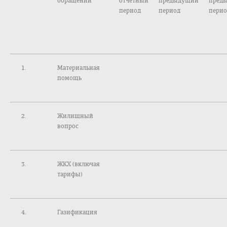
обращений
отчетный
предыдущий
пред
период
период
перио
Материальная
помощь
Жилищный
вопрос
ЖКХ (включая
тарифы)
Газификация