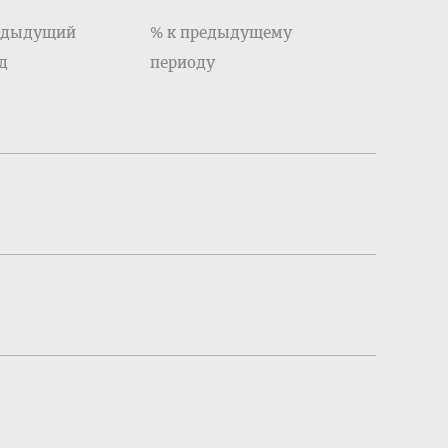
едыдущий
% к предыдущему
д
периоду