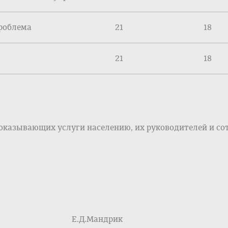
роблема
21
18
21
18
 оказывающих услуги населению, их руководителей и со
оселения Е.Д.Мандрик