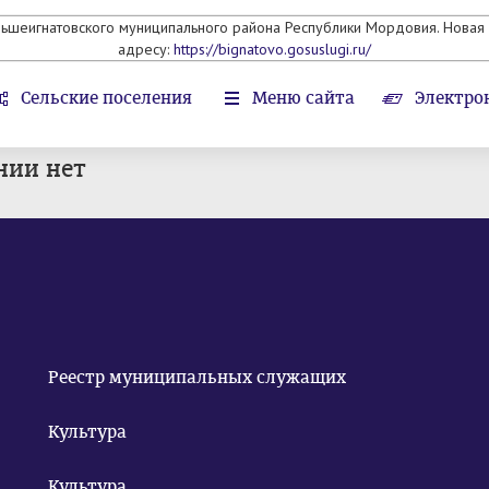
льшеигнатовского муниципального района Республики Мордовия. Новая 
адресу:
https://bignatovo.gosuslugi.ru/
Сельские поселения
Меню сайта
Электро
нии нет
Реестр муниципальных служащих
Культура
Культура