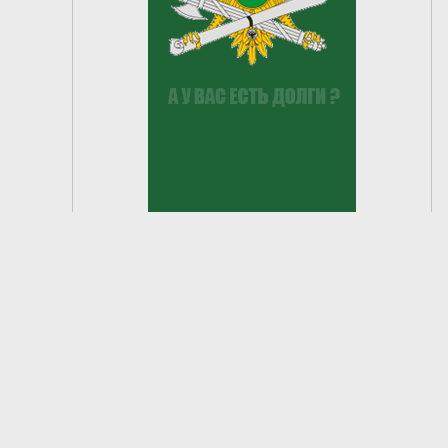
2
из
6