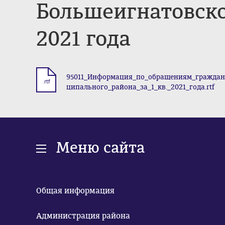
Большеигнатовско
2021 года
95011_Информация_по_обращениям_гражда
.rtf
ципального_района_за_1_кв._2021_года.rtf
Меню сайта
Общая информация
Администрация района