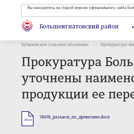
Вы находитесь на старой версии официального сайта Бо
Большеигнатовский район
Кучкаевское сельское поселение
Прокуратура и
Прокуратура Боль
уточнены наимено
продукции ее пер
78078_разъясн_по_древесине.docx
.docx