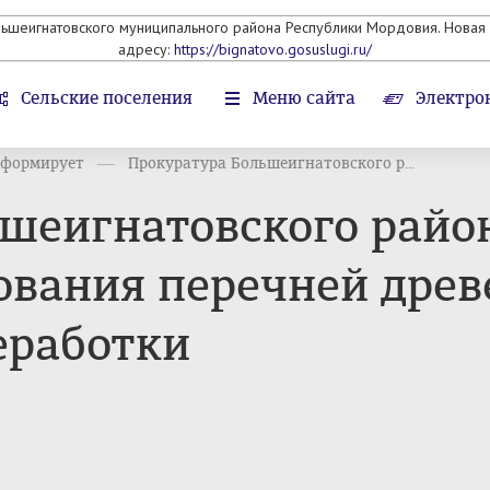
льшеигнатовского муниципального района Республики Мордовия. Новая 
адресу:
https://bignatovo.gosuslugi.ru/
Сельские поселения
Меню сайта
Электро
нформирует
Прокуратура Большеигнатовского р...
шеигнатовского район
вания перечней древ
еработки