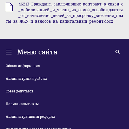
46213_Граждане,_заключившие_контракт_в_связи_с
.docx
_мобилизацией,_и_члены_их_семей_освобождаются
_от_начисления_пеней_за_просрочку_внесения_пла
ты_за_ЖКУ_и_взносов_на_капитальный_ремонт.docx
Меню сайта
Общая информация
Администрация района
Совет депутатов
Нормативные акты
Административная реформа