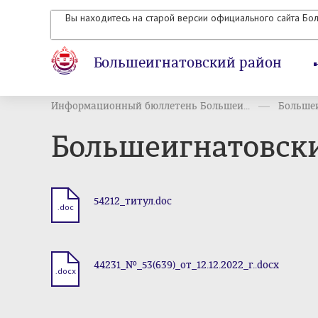
Вы находитесь на старой версии официального сайта Бо
Большеигнатовский район
Информационный бюллетень Большеи...
Большеи
Большеигнатовский
54212_титул.doc
.doc
44231_№_53(639)_от_12.12.2022_г..docx
.docx