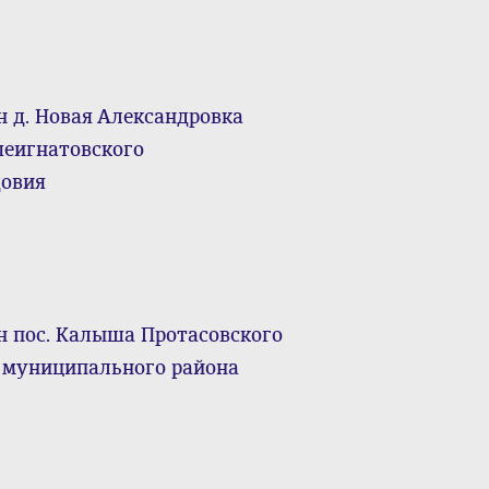
н д. Новая Александровка
шеигнатовского
довия
н пос. Калыша Протасовского
о муниципального района