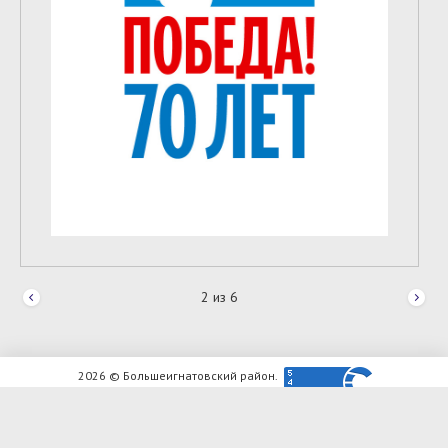
2
из
6
2026 © Большеигнатовский район.
Официальный сайт.