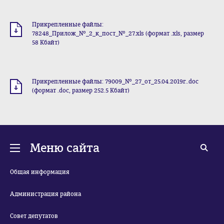
Прикрепленные файлы:
78248_Прилож_№_2_к_пост_№_27.xls (формат .xls, размер
58 Кбайт)
Прикрепленные файлы: 79009_№_27_от_25.04.2019г..doc
(формат .doc, размер 252.5 Кбайт)
Меню сайта
Общая информация
Администрация района
Совет депутатов