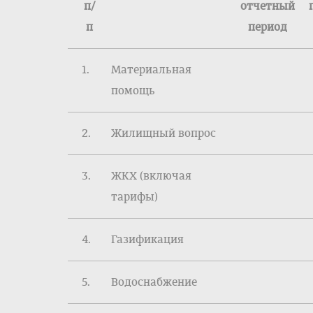
п/
отчетный
п
период
1.
Материальная
помощь
2.
Жилищный вопрос
3.
ЖКХ (включая
тарифы)
4.
Газификация
5.
Водоснабжение