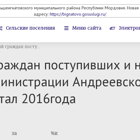
льшеигнатовского муниципального района Республики Мордовия. Новая 
адресу:
https://bignatovo.gosuslugi.ru/
Сельские поселения
Меню сайта
Электро
й граждан посту...
раждан поступивших и 
инистрации Андреевско
ртал 2016года
за
%к