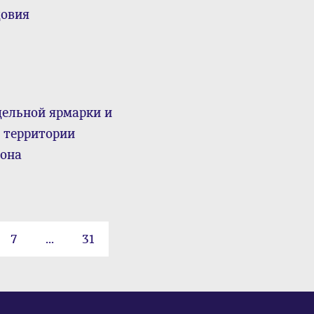
довия
дельной ярмарки и
 территории
йона
7
...
31