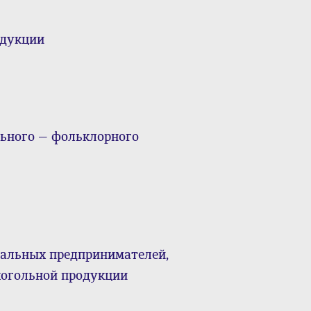
одукции
льного — фольклорного
альных предпринимателей,
огольной продукции