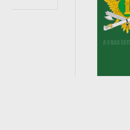
2
из
6