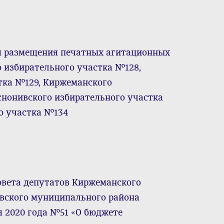
я размещения печатных агитационных
о избирательного участка №128,
тка №129, Киржеманского
снонивского избирательного участка
о участка №134
овета депутатов Киржеманского
овского муниципального района
я 2020 года №51 «О бюджете