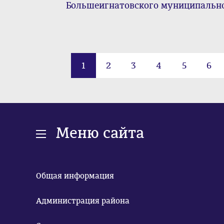
Большеигнатовского муниципально
1
2
3
4
5
6
Меню сайта
Общая информация
Администрация района